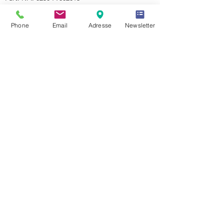
Phone
Email
Adresse
Newsletter
powered by SW
©2019 by Ski Olga
|
IMPRESSUM
|
SITEMAP
|
CONTATTO | PRIVACY