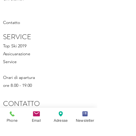
Contatto
SERVICE
Top Ski 2019
Assicuarazione
Service
Orari di apartura
ore 8.00 - 19.00
CONTATTO
Str. Meisules 201,
39048 Selva di Val Gardena
Phone
Email
Adresse
Newsletter
+39 347 481 7616